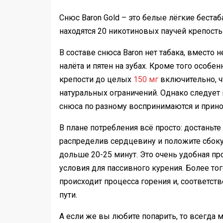
Снюс Baron Gold – это белые лёгкие беста
находятся 20 никотиновых паучей крепост
В составе снюса Baron нет табака, вместо н
налёта и пятен на зубах. Кроме того особ
крепости до целых
150 мг
включительно, ч
натуральных ограничений. Однако следует п
снюса по разному воспринимаются и прино
В плане потребления всё просто: достаньт
распределив сердцевину и положите сбоку
дольше 20-25 минут. Это очень удобная пр
условия для пассивного курения. Более то
происходит процесса горения и, соответст
пути.
А если же вы любите попарить, то всегда 