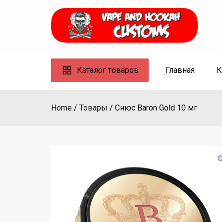
Skip
to
content
Каталог товаров
Главная
К
Home
Товары
Снюс Baron Gold 10 мг