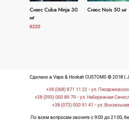
Снюс Cuba Ninja 30
Снюс Nois 50 мг
Этот
товар
мг
имеет
₴
220
несколько
вариаций.
Опции
можно
выбрать
на
странице
Сделано в Vape & Hookah CUSTOMS © 2018 | Ju
товара.
+38 (068) 871 11 22
-
ул. Писаржевског
+38 (093) 000 89 79
-
ул. Набережная Сичесл
+38 (073) 000 91 41
-
ул. Вокзальная
По всем вопросам звоните с 9:00 до 21:00, 