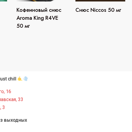
Кофеиновый снюс
Снюс Niccos 50 мг
Aroma King R4VE
50 мг
st chill
о, 16
авская, 33
, 3
без выходных