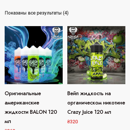
С
Показаны все результаты (4)
о
р
т
и
р
о
в
к
а
:
Оригинальные
Вейп жидкость на
Этот
Этот
п
американские
органическом никотине
товар
товар
о
жидкости BALON 120
Crazy Juice 120 мл
имеет
имеет
п
мл
несколько
несколько
₴
320
о