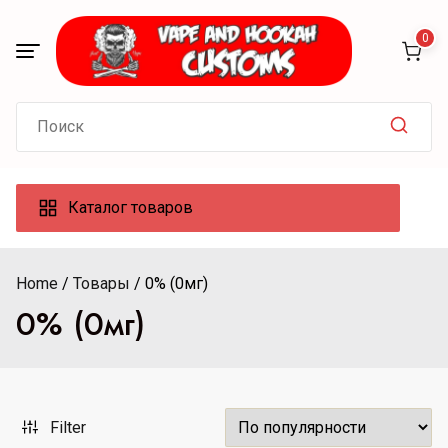
Skip
to
0
content
Search
for:
Каталог товаров
Home
Товары
0% (0мг)
0% (0мг)
Filter