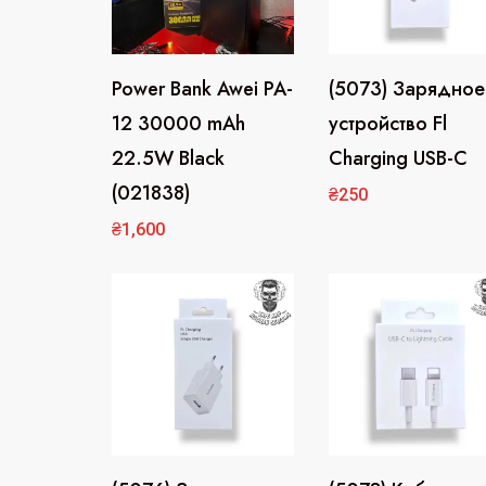
Power Bank Awei PA-
(5073) Зарядное
12 30000 mAh
устройство Fl
22.5W Black
Charging USB-C
(021838)
₴
250
₴
1,600