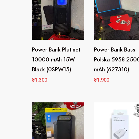
Power Bank Platinet
Power Bank Bass
10000 mAh 15W
Polska 5958 250
Black (0SPW15)
mAh (627310)
₴
1,300
₴
1,900