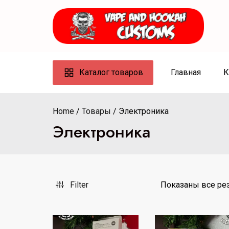
Skip
to
content
Каталог товаров
Главная
К
Home
Товары
Электроника
Электроника
Filter
Показаны все рез