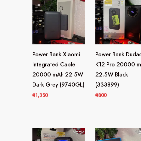
Power Bank Xiaomi
Power Bank Duda
Integrated Cable
K12 Pro 20000 
20000 mAh 22.5W
22.5W Black
Dark Grey (9740GL)
(333899)
₴
1,350
₴
800