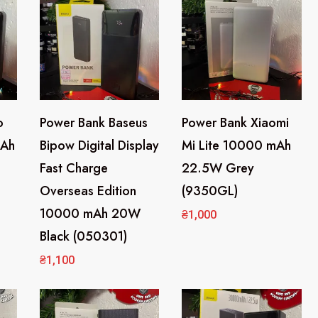
и
р
о
в
к
а
o
Power Bank Baseus
Power Bank Xiaomi
:
mAh
Bipow Digital Display
Mi Lite 10000 mAh
п
Fast Charge
22.5W Grey
о
п
Overseas Edition
(9350GL)
о
10000 mAh 20W
₴
1,000
п
Black (050301)
у
₴
1,100
л
я
р