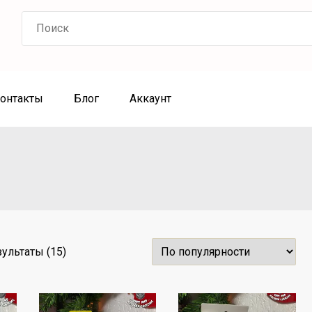
Search
for:
онтакты
Блог
Аккаунт
С
ультаты (15)
о
р
т