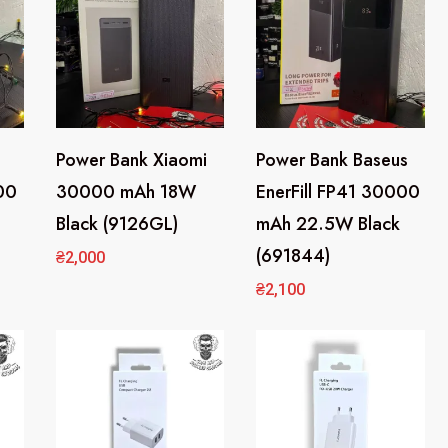
н
о
с
т
и
Power Bank Xiaomi
Power Bank Baseus
00
30000 mAh 18W
EnerFill FP41 30000
Black (9126GL)
mAh 22.5W Black
(691844)
₴
2,000
₴
2,100