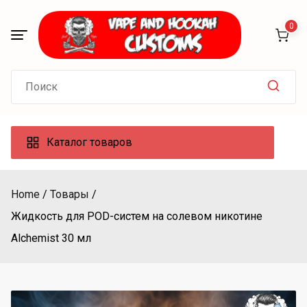
Skip
to
0
content
Search
for:
Каталог товаров
Home
Товары
Жидкость для POD-систем на солевом никотине
Alchemist 30 мл