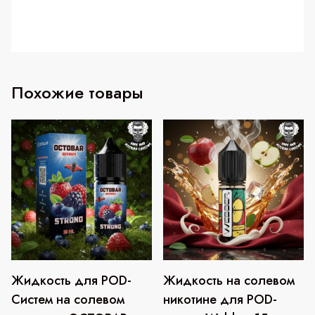
Похожие товары
Жидкость для POD-
Жидкость на солевом
Этот
товар
Систем на солевом
никотине для POD-
имеет