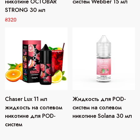
никотине OCTOBAR
систем Webber 15 мл
несколько
STRONG 30 мл
вариаций.
₴
320
Опции
можно
выбрать
на
странице
товара.
Chaser Lux 11 мл
Жидкость для POD-
жидкость на солевом
систем на солевом
никотине для POD-
никотине Solana 30 мл
систем