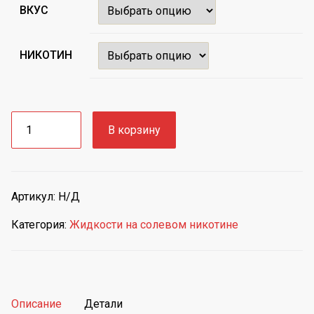
ВКУС
НИКОТИН
Количество
В корзину
товара
Жидкость
для
POD-
Артикул:
Н/Д
систем
на
Категория:
Жидкости на солевом никотине
солевом
никотине
Alchemist
30
мл
Описание
Детали