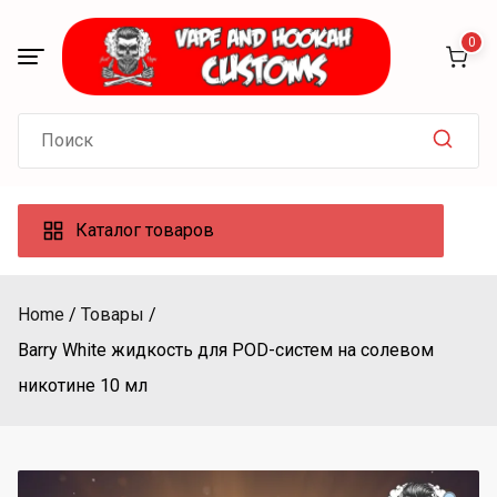
Skip
to
0
content
Search
for:
Каталог товаров
Home
Товары
Barry White жидкость для POD-систем на солевом
никотине 10 мл