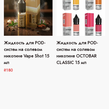
странице
странице
товара.
товара.
Жидкость для POD-
Жидкость для POD-
Этот
товар
систем на солевом
систем на солевом
имеет
никотине Vape Shot 15
никотине OCTOBAR
несколько
мл
CLASSIC 15 мл
вариаций.
₴
180
Опции
можно
выбрать
на
странице
товара.