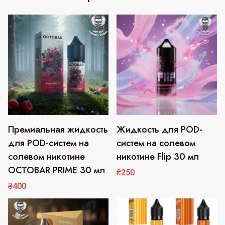
Премиальная жидкость
Жидкость для POD-
Этот
Этот
товар
товар
для POD-систем на
систем на солевом
имеет
имеет
солевом никотине
никотине Flip 30 мл
несколько
несколько
OCTOBAR PRIME 30 мл
₴
250
вариаций.
вариаций.
₴
400
Опции
Опции
можно
можно
выбрать
выбрать
на
на