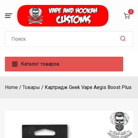
Skip
to
0
content
Search
for:
Каталог товаров
Home
Товары
Картридж Geek Vape Aegis Boost Plus