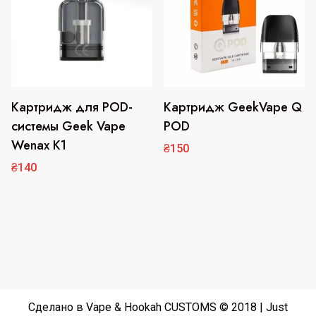
на
странице
товара.
Картридж для POD-
Картридж GeekVape Q
Этот
Этот
товар
товар
системы Geek Vape
POD
имеет
имеет
Wenax K1
₴
150
несколько
несколько
₴
140
вариаций.
вариаций.
Опции
Опции
можно
можно
выбрать
выбрать
на
на
странице
странице
товара.
товара.
Сделано в Vape & Hookah CUSTOMS © 2018 | Just