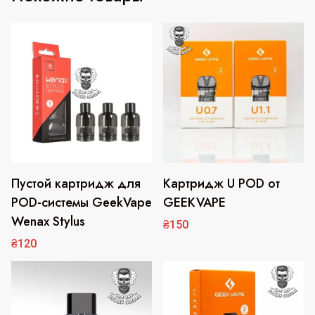
Пустой картридж для
Картридж U POD от
Этот
товар
POD-системы GeekVape
GEEKVAPE
имеет
Wenax Stylus
₴
150
несколько
₴
120
вариаций.
Опции
можно
выбрать