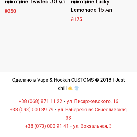
никотине Twisted 30 мл
никотине Lucky
несколько
несколько
Lemonade 15 мл
₴
250
вариаций.
вариаций.
₴
175
Опции
Опции
можно
можно
выбрать
выбрать
на
на
странице
странице
товара.
товара.
Сделано в Vape & Hookah CUSTOMS © 2018 | Just
chill
+38 (068) 871 11 22
-
ул. Писаржевского, 16
+38 (093) 000 89 79
-
ул. Набережная Сичеславская,
33
+38 (073) 000 91 41
-
ул. Вокзальная, 3