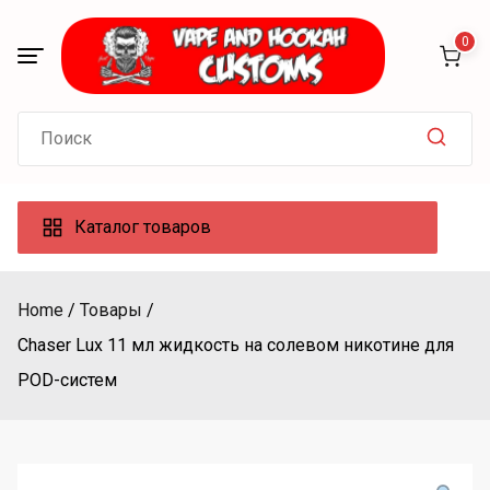
Skip
to
0
content
Search
for:
Каталог товаров
Home
Товары
Chaser Lux 11 мл жидкость на солевом никотине для
POD-систем