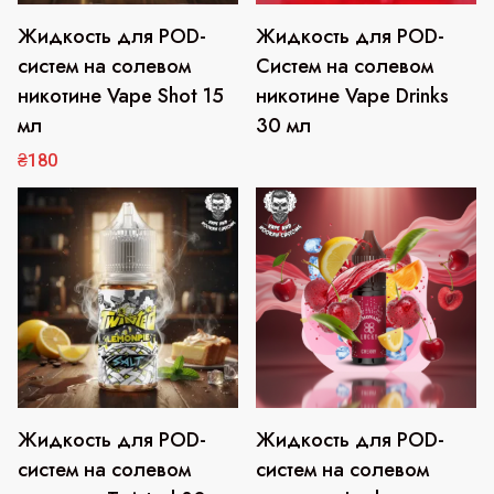
Жидкость для POD-
Жидкость для POD-
Этот
товар
систем на солевом
Систем на солевом
имеет
никотине Vape Shot 15
никотине Vape Drinks
несколько
мл
30 мл
вариаций.
₴
180
Опции
можно
выбрать
на
странице
товара.
Жидкость для POD-
Жидкость для POD-
Этот
Этот
товар
товар
систем на солевом
систем на солевом
имеет
имеет