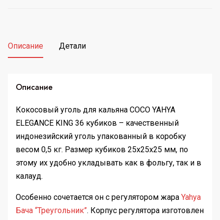
YAHYA
ELEGANCE
KING
32
Описание
Детали
cube
(26022)
Описание
Кокосовый уголь для кальяна COCO YAHYA
ELEGANCE KING 36 кубиков – качественный
индонезийский уголь упакованный в коробку
весом 0,5 кг. Размер кубиков 25х25х25 мм, по
этому их удобно укладывать как в фольгу, так и в
калауд.
Особенно сочетается он с регулятором жара
Yahya
Бача “Треугольник”
. Корпус регулятора изготовлен