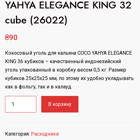
YAHYA ELEGANCE KING 32
cube (26022)
₴
90
Кокосовый уголь для кальяна COCO YAHYA ELEGANCE
KING 36 кубиков – качественный индонезийский
уголь упакованный в коробку весом 0,5 кг. Размер
кубиков 25х25х25 мм, по этому их удобно укладывать
как в фольгу, так и в калауд.
Количество
В корзину
товара
Уголь
для
кальяна
Категория:
Расходники
COCO