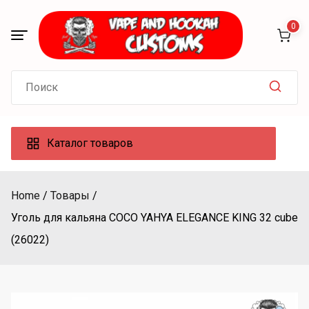
Skip
to
0
content
Search
for:
Каталог товаров
Home
Товары
Уголь для кальяна COCO YAHYA ELEGANCE KING 32 cube
(26022)