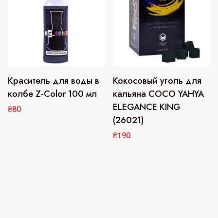
Краситель для воды в
Кокосовый уголь для
Этот
товар
колбе Z-Color 100 мл
кальяна COCO YAHYA
имеет
ELEGANCE KING
₴
80
несколько
(26021)
вариаций.
₴
190
Опции
можно
выбрать
на
странице
товара.