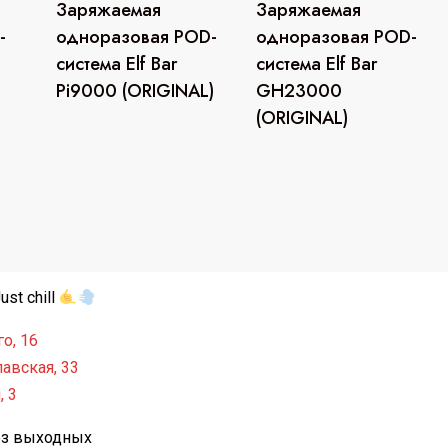
Заряжаемая
Заряжаемая
Этот
товар
-
одноразовая POD-
одноразовая POD-
имеет
система Elf Bar
система Elf Bar
несколько
Pi9000 (ORIGINAL)
GH23000
вариаций.
(ORIGINAL)
Опции
можно
выбрать
на
странице
товара.
st chill
о, 16
авская, 33
, 3
без выходных