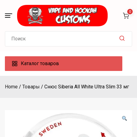
Skip
to
0
content
Search
for:
Каталог товаров
Home
Товары
Снюс Siberia All White UItra Slim 33 мг