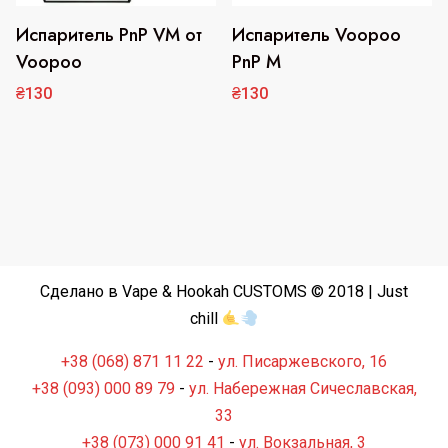
Испаритель PnP VM от
Испаритель Voopoo
Этот
Этот
товар
товар
Voopoo
PnP M
имеет
имеет
₴
130
₴
130
несколько
несколько
вариаций.
вариаций.
Опции
Опции
можно
можно
выбрать
выбрать
на
на
странице
странице
товара.
товара.
Сделано в Vape & Hookah CUSTOMS © 2018 | Just
chill
+38 (068) 871 11 22
-
ул. Писаржевского, 16
+38 (093) 000 89 79
-
ул. Набережная Сичеславская,
33
+38 (073) 000 91 41
-
ул. Вокзальная, 3