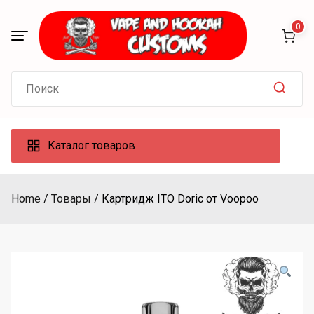
Skip
to
0
content
Search
for:
Каталог товаров
Home
Товары
Картридж ITO Doric от Voopoo