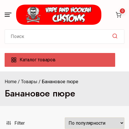
Skip
to
0
content
Search
for:
Каталог товаров
Home
Товары
Банановое пюре
Банановое пюре
Filter