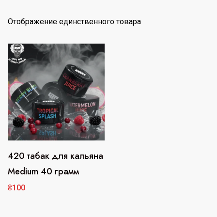
Отображение единственного товара
420 табак для кальяна
Этот
Medium 40 грамм
товар
имеет
₴
100
несколько