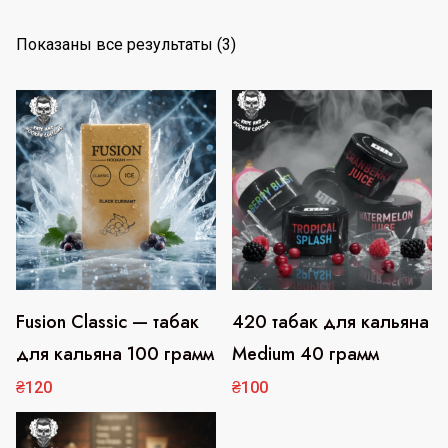
С
Показаны все результаты (3)
о
р
т
и
р
о
в
к
а
:
Fusion Classic — табак
420 табак для кальяна
Этот
Этот
п
для кальяна 100 грамм
Medium 40 грамм
товар
товар
о
имеет
имеет
₴
120
₴
100
п
несколько
несколько
о