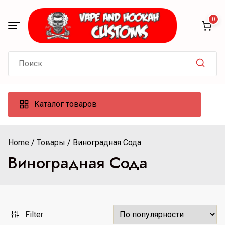
Skip
to
0
content
Search
for:
Каталог товаров
Home
Товары
Виноградная Сода
Виноградная Сода
Filter