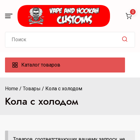
Skip
to
0
content
Search
for:
Каталог товаров
Home
Товары
Кола с холодом
Кола с холодом
Товаров, соответствующих вашему запросу, не