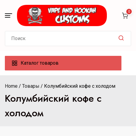
Skip
to
0
content
Search
for:
Каталог товаров
Home
Товары
Колумбийский кофе с холодом
Колумбийский кофе с
холодом