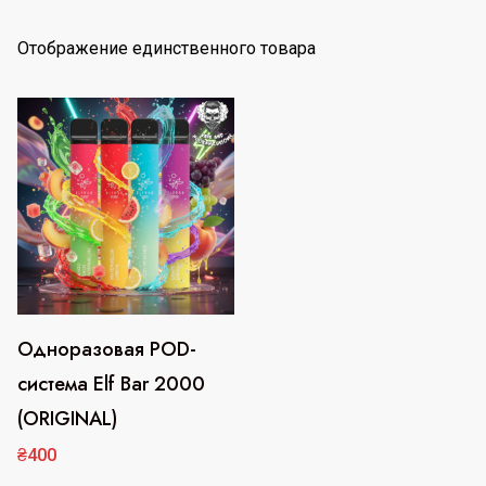
Отображение единственного товара
Одноразовая POD-
Этот
система Elf Bar 2000
товар
(ORIGINAL)
имеет
несколько
₴
400