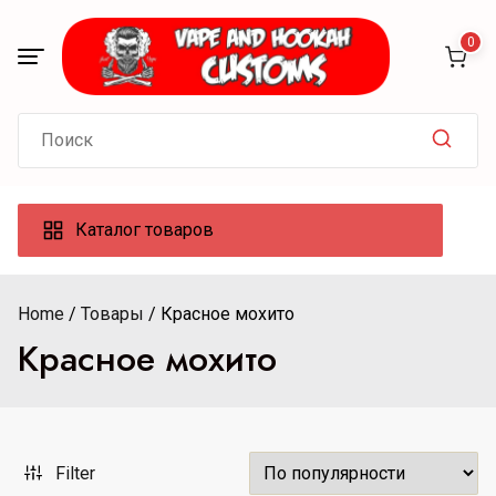
Skip
to
0
content
Search
for:
Каталог товаров
Home
Товары
Красное мохито
Красное мохито
Filter