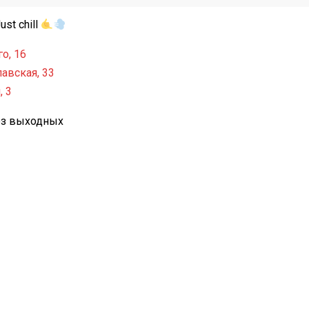
st chill
о, 16
авская, 33
, 3
без выходных