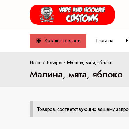
Skip
to
content
Каталог товаров
Главная
К
Home
Товары
Малина, мята, яблоко
Малина, мята, яблоко
Товаров, соответствующих вашему запрос