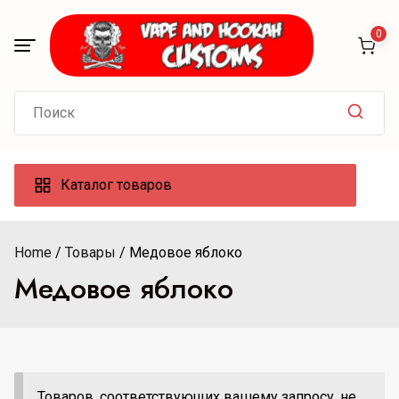
Skip
to
0
content
Search
for:
Каталог товаров
Home
Товары
Медовое яблоко
Медовое яблоко
Товаров, соответствующих вашему запросу, не