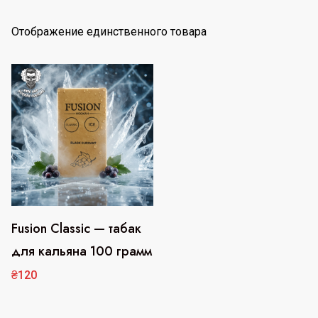
Отображение единственного товара
Fusion Classic — табак
Этот
для кальяна 100 грамм
товар
имеет
₴
120
несколько