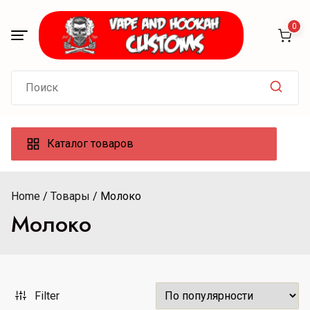
Skip
to
0
content
Search
for:
Каталог товаров
Home
Товары
Молоко
Молоко
Filter