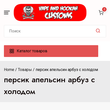
Skip
to
0
content
Search
for:
Каталог товаров
Home
Товары
персик апельсин арбуз с холодом
персик апельсин арбуз с
холодом