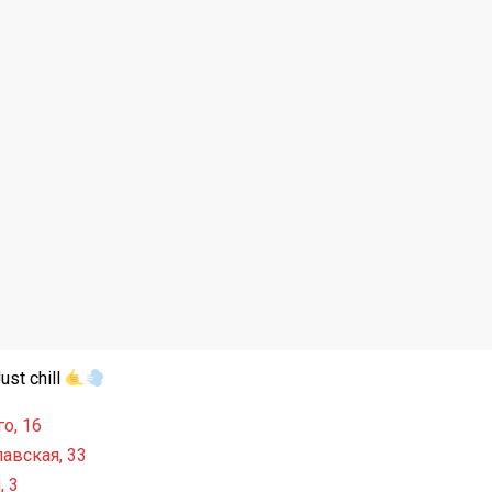
st chill
о, 16
авская, 33
, 3