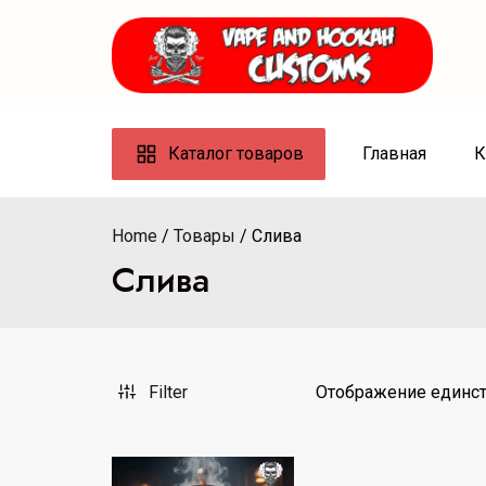
Skip
to
content
Каталог товаров
Главная
К
Home
Товары
Слива
Слива
Filter
Отображение единст