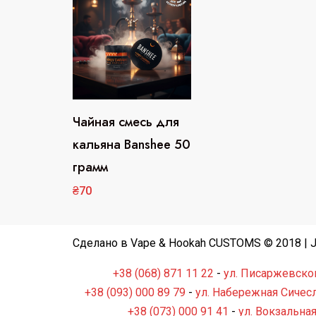
Чайная смесь для
Этот
кальяна Banshee 50
товар
грамм
имеет
несколько
₴
70
вариаций.
Опции
Сделано в Vape & Hookah CUSTOMS © 2018 | Ju
можно
+38 (068) 871 11 22
-
ул. Писаржевског
выбрать
+38 (093) 000 89 79
-
ул. Набережная Сичесл
на
+38 (073) 000 91 41
-
ул. Вокзальная