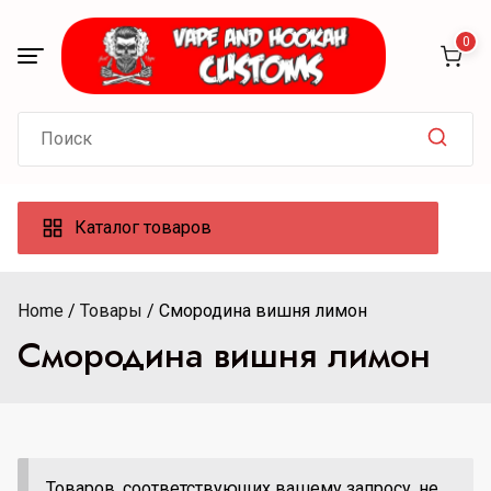
Skip
to
0
content
Search
for:
Каталог товаров
Home
Товары
Смородина вишня лимон
Смородина вишня лимон
Товаров, соответствующих вашему запросу, не