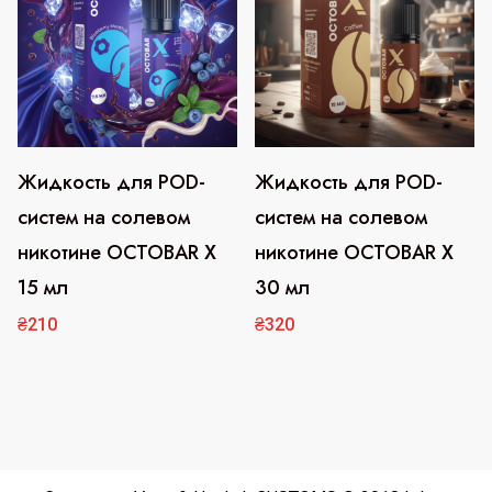
выбрать
выбрать
на
на
странице
странице
товара.
товара.
Жидкость для POD-
Жидкость для POD-
Этот
Этот
систем на солевом
систем на солевом
товар
товар
никотине OCTOBAR X
никотине OCTOBAR X
имеет
имеет
15 мл
30 мл
несколько
несколько
вариаций.
вариаций.
₴
210
₴
320
Опции
Опции
можно
можно
выбрать
выбрать
на
на