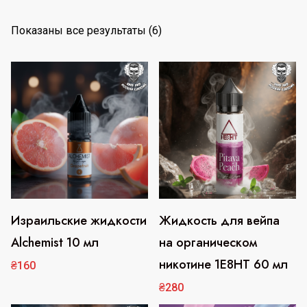
С
Показаны все результаты (6)
о
р
т
и
р
о
в
к
а
:
Израильские жидкости
Жидкость для вейпа
Этот
Этот
п
Alchemist 10 мл
на органическом
товар
товар
о
никотине 1E8HT 60 мл
имеет
имеет
₴
160
п
несколько
несколько
₴
280
о