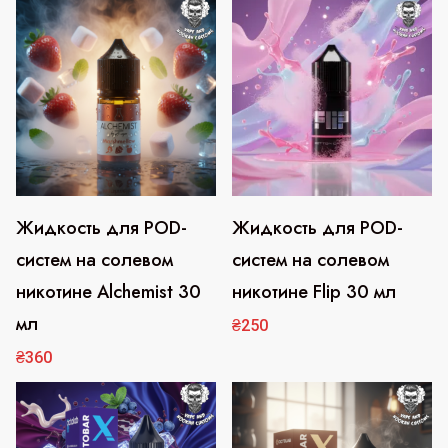
вариаций.
вариаций.
п
у
Опции
Опции
л
можно
можно
я
выбрать
выбрать
р
на
на
н
странице
странице
о
с
товара.
товара.
т
Жидкость для POD-
Жидкость для POD-
Этот
Этот
и
систем на солевом
систем на солевом
товар
товар
никотине Alchemist 30
никотине Flip 30 мл
имеет
имеет
мл
несколько
несколько
₴
250
вариаций.
вариаций.
₴
360
Опции
Опции
можно
можно