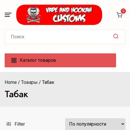
Skip
to
0
content
Search
for:
Каталог товаров
Home
Товары
Табак
Табак
Filter