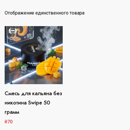
Отображение единственного товара
Смесь для кальяна без
Этот
никотина Swipe 50
товар
грамм
имеет
несколько
₴
70