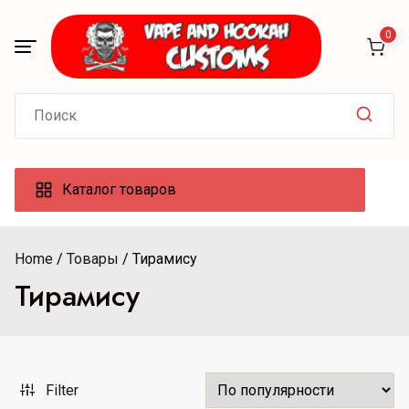
Skip
to
0
content
Search
for:
Каталог товаров
Home
Товары
Тирамису
Тирамису
Filter