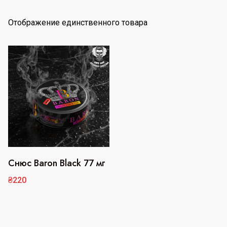
Отображение единственного товара
Снюс Baron Black 77 мг
Этот
товар
₴
220
имеет
несколько