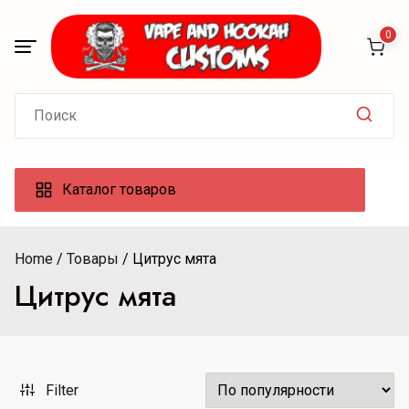
Skip
to
0
content
Search
for:
Каталог товаров
Home
Товары
Цитрус мята
Цитрус мята
Filter