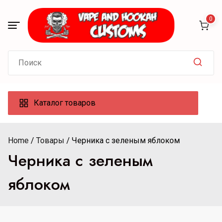
Skip
to
0
content
Search
for:
Каталог товаров
Home
Товары
Черника с зеленым яблоком
Черника с зеленым
яблоком