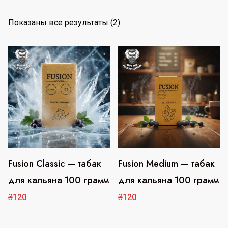
С
Показаны все результаты (2)
о
р
т
и
р
о
в
к
а
:
Fusion Classic — табак
Fusion Medium — табак
Этот
Этот
п
для кальяна 100 грамм
для кальяна 100 грамм
товар
товар
о
имеет
имеет
₴
120
₴
120
п
несколько
несколько
о