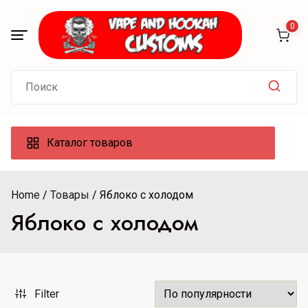
Skip
to
0
content
Search
for:
Каталог товаров
Home
Товары
Яблоко с холодом
Яблоко с холодом
Filter