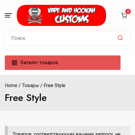
Skip
to
0
content
Search
for:
Каталог товаров
Home
Товары
Free Style
Free Style
Товаров, соответствующих вашему запросу, не