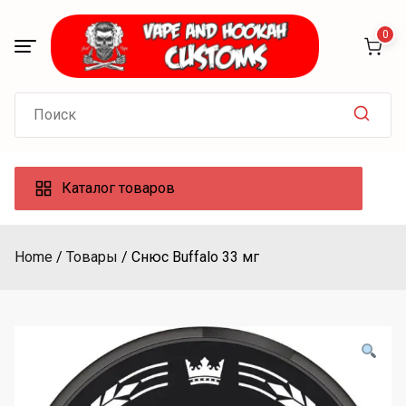
Skip
to
0
content
Search
for:
Каталог товаров
Home
Товары
Снюс Buffalo 33 мг