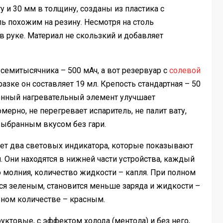
у и 30 мм в толщину, созданы из пластика с
 похожим на резину. Несмотря на столь
 руке. Материал не скользкий и добавляет
 семитысячника – 500 мАч, а вот резервуар с
солевой
разке он составляет 19 мл. Крепость стандартная – 50
ённый нагревательный элемент улучшает
ерно, не перегревает испаритель, не палит вату,
выбранным вкусом без гари.
ет два световых индикатора, которые показывают
 Они находятся в нижней части устройства, каждый
о молния, количество жидкости – капля. При полном
ся зеленым, становится меньше заряда и жидкости –
ьном количестве – красным.
уктовые, с эффектом холода (ментола) и без него,