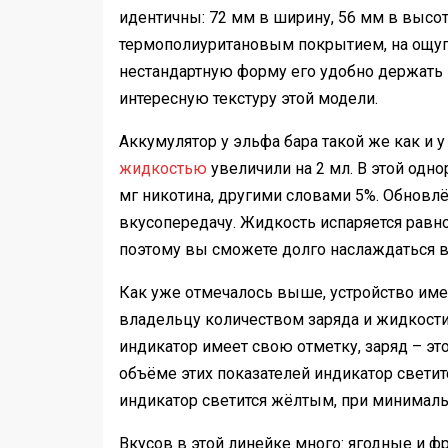
идентичны: 72 мм в ширину, 56 мм в высот
термополиуритановым покрытием, на ощупь
нестандартную форму его удобно держать в
интересную текстуру этой модели.
Аккумулятор у эльфа бара такой же как и у
жидкостью
увеличили на 2 мл. В этой одно
мг никотина, другими словами 5%. Обновл
вкусопередачу. Жидкость испаряется равном
поэтому вы сможете долго наслаждаться 
Как уже отмечалось выше, устройство име
владельцу количеством заряда и жидкости.
индикатор имеет свою отметку, заряд – эт
объёме этих показателей индикатор светит
индикатор светится жёлтым, при минимал
Вкусов в этой линейке много: ягодные и фр