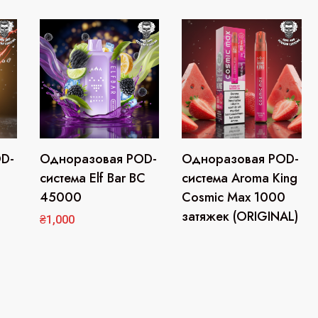
D-
Одноразовая POD-
Одноразовая POD-
Этот
товар
система Elf Bar ВС
система Aroma King
имеет
45000
Cosmic Max 1000
несколько
затяжек (ORIGINAL)
₴
1,000
вариаций.
Опции
можно
выбрать
на
странице